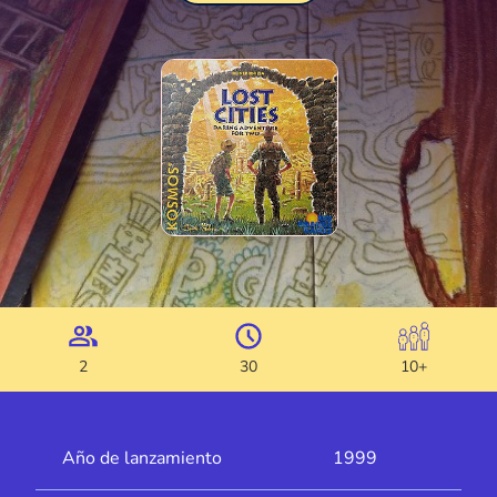
2
30
10+
Año de lanzamiento
1999