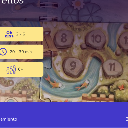
 ellos
2 - 6
20 - 30 min
6+
zamiento